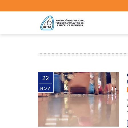
22
NOV