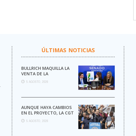
ÚLTIMAS NOTICIAS
BULLRICH MAQUILLA LA
VENTA DE LA
ARGENTINA
5 AGOSTO, 2026
r
AUNQUE HAYA CAMBIOS
EN EL PROYECTO, LA CGT
MARCHA AL CONGRESO
5 AGOSTO, 2026
CONTRA LA LEY DE ...