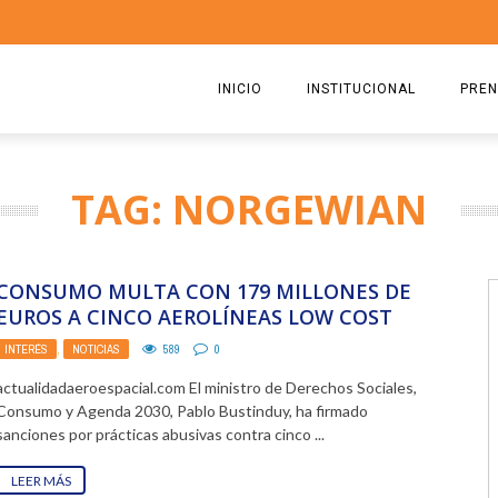
INICIO
INSTITUCIONAL
PREN
QUIENES SOMOS
2026
TAG: NORGEWIAN
ESTATUTO
2025
COMISIÓN DIRECTIVA 2023-2
2024
CONSUMO MULTA CON 179 MILLONES DE
RICARDO CIRIELLI
2023
EUROS A CINCO AEROLÍNEAS LOW COST
POR PRÁCTICAS ABUSIVAS
INTERÉS
,
NOTICIAS
589
0
2022
actualidadaeroespacial.com El ministro de Derechos Sociales,
2021
Consumo y Agenda 2030, Pablo Bustinduy, ha firmado
sanciones por prácticas abusivas contra cinco ...
2020
LEER MÁS
2019