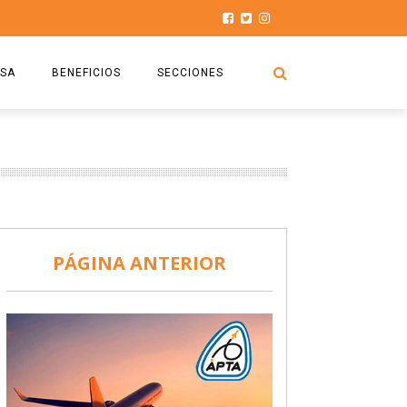
SA
BENEFICIOS
SECCIONES
O.S.P.T.A
NOTICIAS
COMISIÓN
HISTORIAS DE LUCHA
027
CAPACITACIÓN
PRENSA
DOCUMENTOS
SEGURIDAD AÉREA
PÁGINA ANTERIOR
SEGURO DE SEPELIOS
TURISMO Y RECREACIÓN
VIDEOS