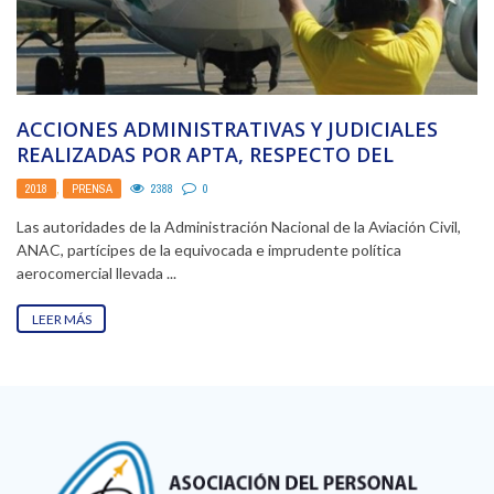
ACCIONES ADMINISTRATIVAS Y JUDICIALES
REALIZADAS POR APTA, RESPECTO DEL
CAMBIO DE LAS NORMAS RAAC POR ...
2018
,
PRENSA
2388
0
Las autoridades de la Administración Nacional de la Aviación Civil,
ANAC, partícipes de la equivocada e imprudente política
aerocomercial llevada ...
LEER MÁS