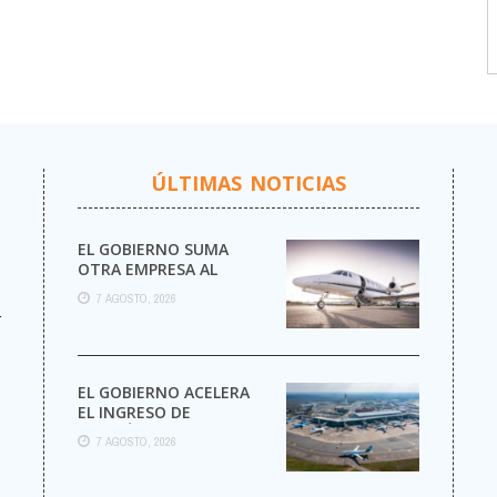
ÚLTIMAS NOTICIAS
EL GOBIERNO SUMA
OTRA EMPRESA AL
NEGOCIO DE LOS VUELOS
7 AGOSTO, 2026
PRIVADOS
r
EL GOBIERNO ACELERA
EL INGRESO DE
AEROLÍNEAS
7 AGOSTO, 2026
EXTRANJERAS CON
MENOS TRÁMITES