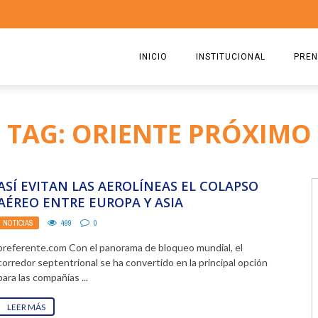
INICIO
INSTITUCIONAL
PREN
QUIENES SOMOS
2026
TAG: ORIENTE PRÓXIMO
ESTATUTO
2025
COMISIÓN DIRECTIVA 2023-2
2024
ASÍ EVITAN LAS AEROLÍNEAS EL COLAPSO
RICARDO CIRIELLI
2023
AÉREO ENTRE EUROPA Y ASIA
NOTICIAS
499
0
2022
preferente.com Con el panorama de bloqueo mundial, el
2021
corredor septentrional se ha convertido en la principal opción
para las compañías ...
2020
LEER MÁS
2019