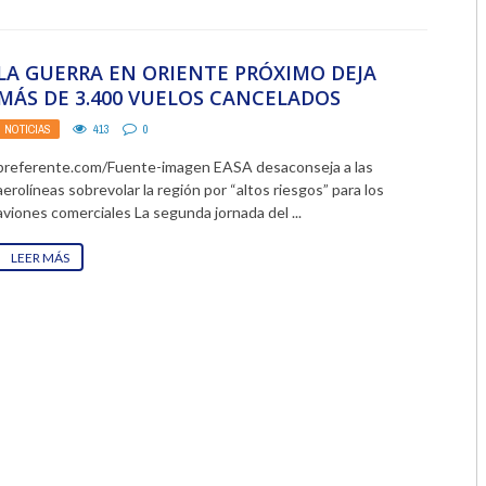
2018
LA GUERRA EN ORIENTE PRÓXIMO DEJA
2017
MÁS DE 3.400 VUELOS CANCELADOS
2016
NOTICIAS
413
0
preferente.com/Fuente-imagen EASA desaconseja a las
2015
aerolíneas sobrevolar la región por “altos riesgos” para los
aviones comerciales La segunda jornada del ...
2014
LEER MÁS
2013
2012
2011
2010
2009