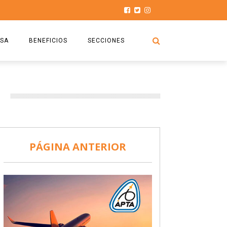
SA
BENEFICIOS
SECCIONES
O.S.P.T.A
NOTICIAS
COMISIÓN
HISTORIAS DE LUCHA
027
CAPACITACIÓN
PRENSA
DOCUMENTOS
SEGURIDAD AÉREA
PÁGINA ANTERIOR
SEGURO DE SEPELIOS
TURISMO Y RECREACIÓN
VIDEOS