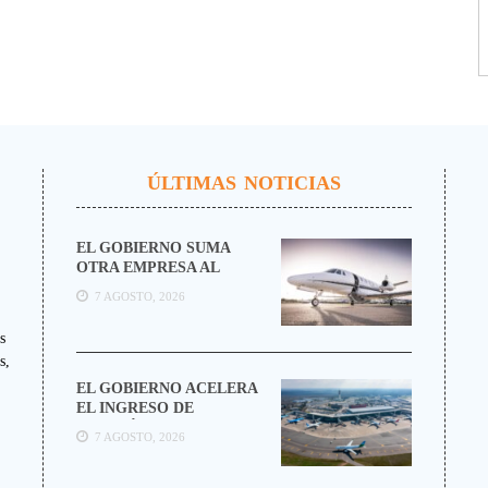
ÚLTIMAS NOTICIAS
EL GOBIERNO SUMA
OTRA EMPRESA AL
NEGOCIO DE LOS
7 AGOSTO, 2026
VUELOS PRIVADOS
s
s,
EL GOBIERNO ACELERA
EL INGRESO DE
AEROLÍNEAS
7 AGOSTO, 2026
EXTRANJERAS CON
MENOS TRÁMITES