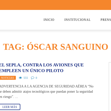
INICIO
INSTITUCIONAL
PREN
QUIENES SOMOS
2026
TAG: ÓSCAR SANGUINO
ESTATUTO
2025
COMISIÓN DIRECTIVA 2023-202
2024
EL SEPLA, CONTRA LOS AVIONES QUE
RICARDO CIRIELLI
2023
EMPLEEN UN ÚNICO PILOTO
NOTICIAS
555
0
2022
ADVERTENCIA A LA AGENCIA DE SEGURIDAD AÉREA “No
2021
se deben admitir atajos tecnológicos que puedan poner la seguridad
en riesgo”. ...
2020
LEER MÁS
2019