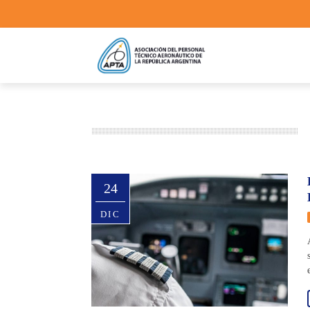
24
DIC