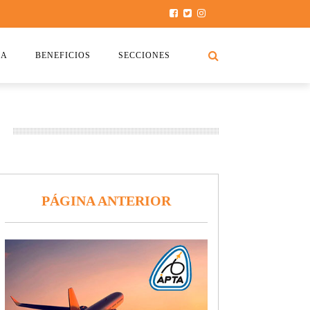
SA
BENEFICIOS
SECCIONES
O.S.P.T.A
NOTICIAS
COMISIÓN
HISTORIAS DE LUCHA
7
CAPACITACIÓN
PRENSA
DOCUMENTOS
SEGURIDAD AÉREA
PÁGINA ANTERIOR
SEGURO DE SEPELIOS
TURISMO Y RECREACIÓN
VIDEOS