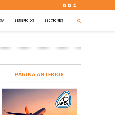
SA
BENEFICIOS
SECCIONES
O.S.P.T.A
NOTICIAS
COMISIÓN
HISTORIAS DE LUCHA
027
CAPACITACIÓN
PRENSA
DOCUMENTOS
SEGURIDAD AÉREA
PÁGINA ANTERIOR
SEGURO DE SEPELIOS
TURISMO Y RECREACIÓN
VIDEOS