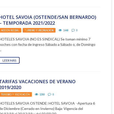
2018
HOTEL SAVOIA (OSTENDE/SAN BERNARDO)
2017
– TEMPORADA 2021/2022
2016
ACCIÓN SOCIAL
,
TURISMO Y RECREACIÓN
1449
0
HOTELES SAVOIA (NO ES SINDICAL) Se toman mínimo 7
2015
noches con fecha de ingreso Sábado a Sábado o, de Domingo
..
2014
LEER MÁS
2013
2012
TARIFAS VACACIONES DE VERANO
2011
2019/2020
2010
TURISMO Y RECREACIÓN
1280
0
2009
HOTELES SAVOIA OSTENDE: HOTEL SAVOIA -Apertura 6
de Diciembre (Cerrado en Invierno) Baja: Vigencia del
06/12/19 al 20/12/19 y del 02/03/20 ...