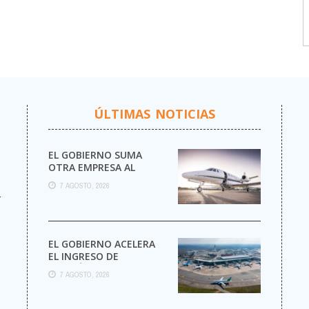
ÚLTIMAS NOTICIAS
EL GOBIERNO SUMA
OTRA EMPRESA AL
NEGOCIO DE LOS VUELOS
7 AGOSTO, 2026
PRIVADOS
r
EL GOBIERNO ACELERA
EL INGRESO DE
AEROLÍNEAS
7 AGOSTO, 2026
EXTRANJERAS CON
MENOS TRÁMITES