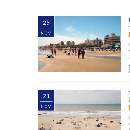
25
NOV
.
21
NOV