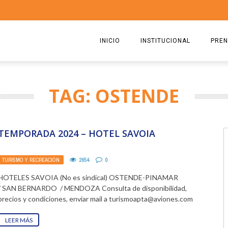
INICIO
INSTITUCIONAL
PREN
QUIENES SOMOS
2026
TAG: OSTENDE
ESTATUTO
2025
COMISIÓN DIRECTIVA 2023-2
2024
TEMPORADA 2024 – HOTEL SAVOIA
RICARDO CIRIELLI
2023
TURISMO Y RECREACIÓN
2654
0
2022
HOTELES SAVOIA (No es sindical) OSTENDE-PINAMAR
2021
/ SAN BERNARDO / MENDOZA Consulta de disponibilidad,
precios y condiciones, enviar mail a turismoapta@aviones.com
2020
LEER MÁS
2019