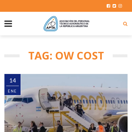
TAG: OW COST
14
ENE