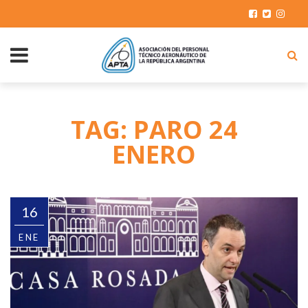
TAG: PARO 24
ENERO
16
ENE