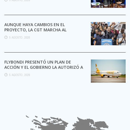
AUNQUE HAYA CAMBIOS EN EL
PROYECTO, LA CGT MARCHA AL
CONGRESO CONTRA LA LEY DE ...
5 AGOSTO, 2026
FLYBONDI PRESENTÓ UN PLAN DE
ACCIÓN Y EL GOBIERNO LA AUTORIZÓ A
SEGUIR OPERANDO
5 AGOSTO, 2026