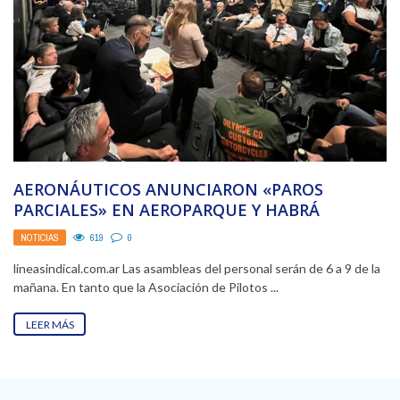
AERONÁUTICOS ANUNCIARON «PAROS
PARCIALES» EN AEROPARQUE Y HABRÁ
DEMORAS Y CANCELACIONES EN VUELOS
NOTICIAS
619
0
lineasindical.com.ar Las asambleas del personal serán de 6 a 9 de la
mañana. En tanto que la Asociación de Pilotos ...
LEER MÁS