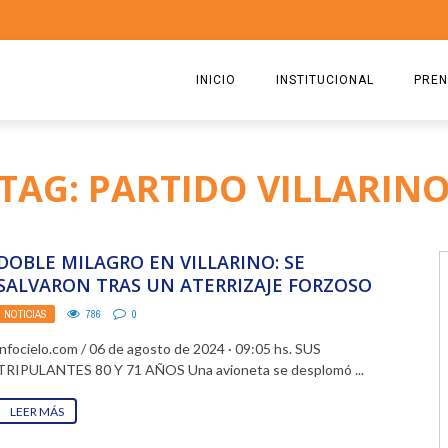
INICIO
INSTITUCIONAL
PREN
QUIENES SOMOS
2026
TAG: PARTIDO VILLARIN
ESTATUTO
2025
COMISIÓN DIRECTIVA 2023-2
2024
DOBLE MILAGRO EN VILLARINO: SE
RICARDO CIRIELLI
2023
SALVARON TRAS UN ATERRIZAJE FORZOSO
Y EL DESPLOME DE LA ...
NOTICIAS
786
0
2022
infocielo.com / 06 de agosto de 2024 · 09:05 hs. SUS
2021
TRIPULANTES 80 Y 71 AÑOS Una avioneta se desplomó ...
2020
LEER MÁS
2019