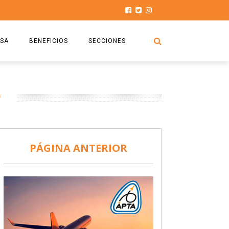
SA
BENEFICIOS
SECCIONES
O.S.P.T.A
NOTICIAS
O
COMISIÓN
HISTORIAS DE LUCHA
027
CAPACITACIÓN
PRENSA
DOCUMENTOS
SEGURIDAD AÉREA
PÁGINA ANTERIOR
SEGURO DE SEPELIOS
TURISMO Y RECREACIÓN
VIDEOS