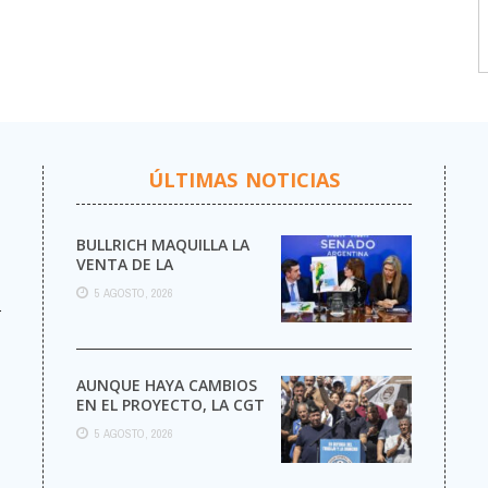
ÚLTIMAS NOTICIAS
BULLRICH MAQUILLA LA
VENTA DE LA
ARGENTINA
5 AGOSTO, 2026
r
AUNQUE HAYA CAMBIOS
EN EL PROYECTO, LA CGT
MARCHA AL CONGRESO
5 AGOSTO, 2026
CONTRA LA LEY DE ...