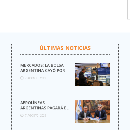
ÚLTIMAS NOTICIAS
MERCADOS: LA BOLSA
ARGENTINA CAYÓ POR
QUINTA RUEDA SEGUIDA
7 AGOSTO, 2026
Y EL RIESGO PAÍS TOCÓ
r
UN ...
AEROLÍNEAS
ARGENTINAS PAGARÁ EL
IMPUESTO A LAS
7 AGOSTO, 2026
GANANCIAS POR
PRIMERA VEZ EN SU
HISTORIA