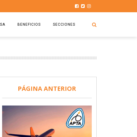
SA
BENEFICIOS
SECCIONES
O.S.P.T.A
NOTICIAS
COMISIÓN
HISTORIAS DE LUCHA
027
CAPACITACIÓN
PRENSA
DOCUMENTOS
SEGURIDAD AÉREA
PÁGINA ANTERIOR
SEGURO DE SEPELIOS
TURISMO Y RECREACIÓN
VIDEOS