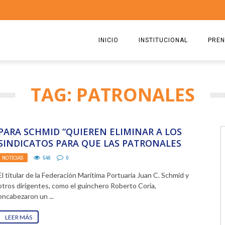
INICIO
INSTITUCIONAL
PREN
QUIENES SOMOS
2026
TAG: PATRONALES
ESTATUTO
2025
COMISIÓN DIRECTIVA 2023-2
2024
PARA SCHMID “QUIEREN ELIMINAR A LOS
RICARDO CIRIELLI
2023
SINDICATOS PARA QUE LAS PATRONALES
HAGAN LO QUE SE ...
NOTICIAS
546
0
2022
El titular de la Federación Marítima Portuaria Juan C. Schmid y
2021
otros dirigentes, como el guinchero Roberto Coria,
encabezaron un ...
2020
LEER MÁS
2019