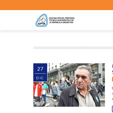
27
DIC