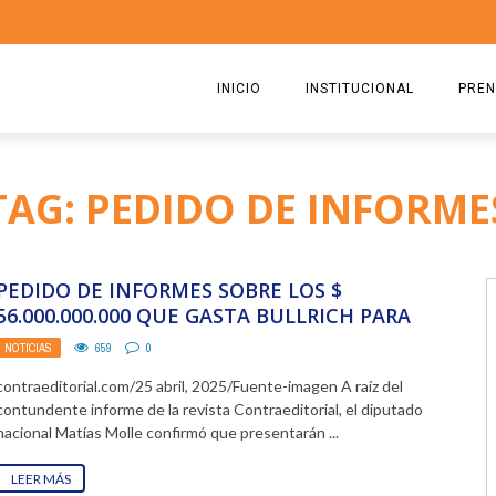
INICIO
INSTITUCIONAL
PREN
QUIENES SOMOS
2026
TAG: PEDIDO DE INFORME
ESTATUTO
2025
COMISIÓN DIRECTIVA 2023-2
2024
PEDIDO DE INFORMES SOBRE LOS $
RICARDO CIRIELLI
2023
56.000.000.000 QUE GASTA BULLRICH PARA
REPRIMIR
NOTICIAS
659
0
2022
contraeditorial.com/25 abril, 2025/Fuente-imagen A raíz del
2021
contundente informe de la revista Contraeditorial, el diputado
nacional Matías Molle confirmó que presentarán ...
2020
LEER MÁS
2019