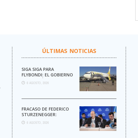
ÚLTIMAS NOTICIAS
SIGA SIGA PARA
FLYBONDI: EL GOBIERNO
AUTORIZÓ LA VENTA DE
6 AGOSTO, 2026
MÁS PASAJES
r
FRACASO DE FEDERICO
STURZENEGGER:
6 AGOSTO, 2026