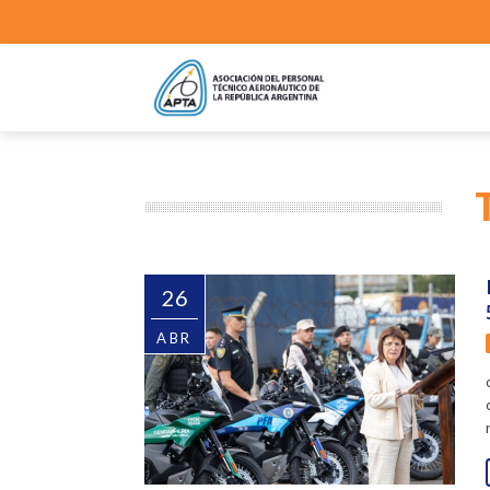
26
ABR