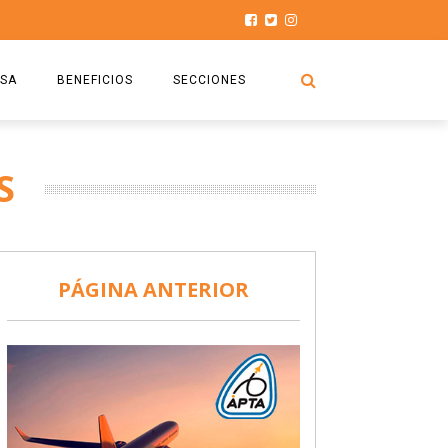
SA
BENEFICIOS
SECCIONES
O.S.P.T.A
NOTICIAS
S
COMISIÓN
HISTORIAS DE LUCHA
027
CAPACITACIÓN
PRENSA
DOCUMENTOS
SEGURIDAD AÉREA
PÁGINA ANTERIOR
SEGURO DE SEPELIOS
TURISMO Y RECREACIÓN
VIDEOS