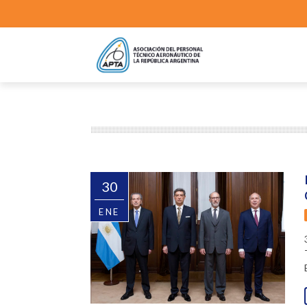
30
ENE