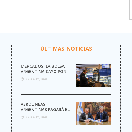
ÚLTIMAS NOTICIAS
MERCADOS: LA BOLSA
ARGENTINA CAYÓ POR
QUINTA RUEDA SEGUIDA
7 AGOSTO, 2026
Y EL RIESGO PAÍS TOCÓ
r
UN ...
AEROLÍNEAS
ARGENTINAS PAGARÁ EL
IMPUESTO A LAS
7 AGOSTO, 2026
GANANCIAS POR
PRIMERA VEZ EN SU
HISTORIA