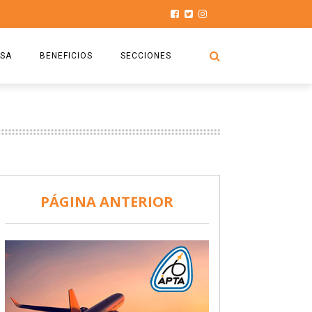
SA
BENEFICIOS
SECCIONES
O.S.P.T.A
NOTICIAS
COMISIÓN
HISTORIAS DE LUCHA
027
CAPACITACIÓN
PRENSA
DOCUMENTOS
SEGURIDAD AÉREA
PÁGINA ANTERIOR
SEGURO DE SEPELIOS
TURISMO Y RECREACIÓN
VIDEOS