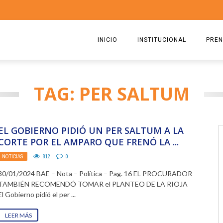
INICIO
INSTITUCIONAL
PREN
QUIENES SOMOS
2026
TAG: PER SALTUM
ESTATUTO
2025
COMISIÓN DIRECTIVA 2023-2
2024
EL GOBIERNO PIDIÓ UN PER SALTUM A LA
RICARDO CIRIELLI
2023
CORTE POR EL AMPARO QUE FRENÓ LA ...
NOTICIAS
812
0
2022
30/01/2024 BAE – Nota – Política – Pag. 16 EL PROCURADOR
2021
TAMBIÉN RECOMENDÓ TOMAR el PLANTEO DE LA RIOJA
El Gobierno pidió el per ...
2020
LEER MÁS
2019