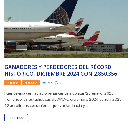
GANADORES Y PERDEDORES DEL RÉCORD
HISTÓRICO, DICIEMBRE 2024 CON 2.850.356
PASAJEROS TRANSPORTADOS. EN EL
INTERÉS
,
NOTICIAS
738
0
INTERNACIONAL ...
Fuente/imagen: aviacionenargentina.com.ar/25 enero, 2025
Tomando las estadísticas de ANAC diciembre 2024 contra 2023,
12 aerolíneas extranjeras que vuelan hacia y ...
LEER MÁS