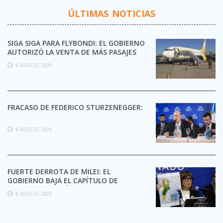
ÚLTIMAS NOTICIAS
SIGA SIGA PARA FLYBONDI: EL GOBIERNO
AUTORIZÓ LA VENTA DE MÁS PASAJES
6 AGOSTO, 2026
FRACASO DE FEDERICO STURZENEGGER:
6 AGOSTO, 2026
FUERTE DERROTA DE MILEI: EL
GOBIERNO BAJA EL CAPÍTULO DE
EXTRANJERIZACIÓN DE TIERRAS
6 AGOSTO, 2026