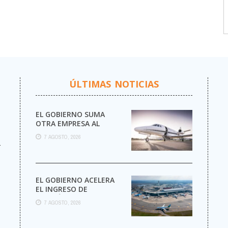
ÚLTIMAS NOTICIAS
EL GOBIERNO SUMA
OTRA EMPRESA AL
NEGOCIO DE LOS VUELOS
7 AGOSTO, 2026
PRIVADOS
r
EL GOBIERNO ACELERA
EL INGRESO DE
AEROLÍNEAS
7 AGOSTO, 2026
EXTRANJERAS CON
MENOS TRÁMITES