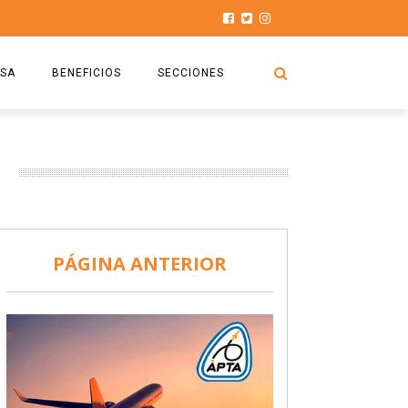
SA
BENEFICIOS
SECCIONES
O.S.P.T.A
NOTICIAS
COMISIÓN
HISTORIAS DE LUCHA
027
CAPACITACIÓN
PRENSA
DOCUMENTOS
SEGURIDAD AÉREA
PÁGINA ANTERIOR
SEGURO DE SEPELIOS
TURISMO Y RECREACIÓN
VIDEOS