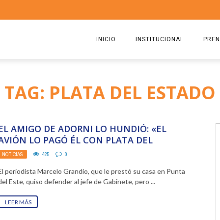
INICIO
INSTITUCIONAL
PREN
QUIENES SOMOS
2026
TAG: PLATA DEL ESTADO
ESTATUTO
2025
COMISIÓN DIRECTIVA 2023-2
2024
EL AMIGO DE ADORNI LO HUNDIÓ: «EL
RICARDO CIRIELLI
2023
AVIÓN LO PAGÓ ÉL CON PLATA DEL
ESTADO»
NOTICIAS
425
0
2022
El periodista Marcelo Grandio, que le prestó su casa en Punta
2021
del Este, quiso defender al jefe de Gabinete, pero ...
2020
LEER MÁS
2019