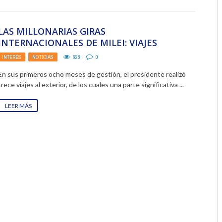
2018
LAS MILLONARIAS GIRAS
2017
INTERNACIONALES DE MILEI: VIAJES
PRESIDENCIALES CON UN ALTO COSTO
2016
INTERÉS
,
NOTICIAS
628
0
PARA EL ESTADO
En sus primeros ocho meses de gestión, el presidente realizó
2015
trece viajes al exterior, de los cuales una parte significativa ...
2014
LEER MÁS
2013
2012
2011
2010
2009