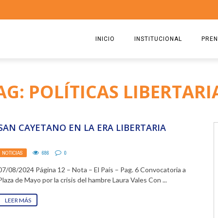
INICIO
INSTITUCIONAL
PREN
QUIENES SOMOS
2026
AG: POLÍTICAS LIBERTARI
ESTATUTO
2025
COMISIÓN DIRECTIVA 2023-2
2024
SAN CAYETANO EN LA ERA LIBERTARIA
RICARDO CIRIELLI
2023
NOTICIAS
686
0
2022
07/08/2024 Página 12 – Nota – El País – Pag. 6 Convocatoria a
2021
Plaza de Mayo por la crisis del hambre Laura Vales Con ...
2020
LEER MÁS
2019