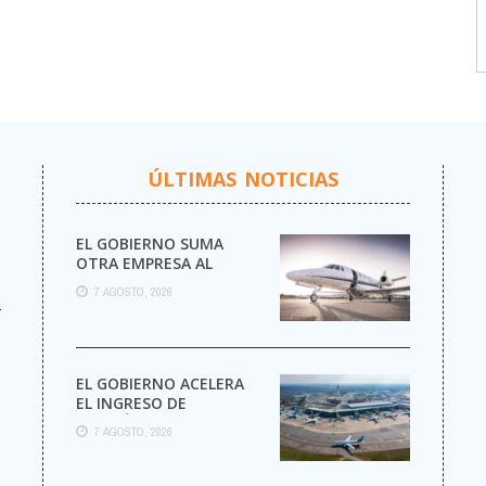
ÚLTIMAS NOTICIAS
EL GOBIERNO SUMA
OTRA EMPRESA AL
NEGOCIO DE LOS VUELOS
7 AGOSTO, 2026
PRIVADOS
r
EL GOBIERNO ACELERA
EL INGRESO DE
AEROLÍNEAS
7 AGOSTO, 2026
EXTRANJERAS CON
MENOS TRÁMITES