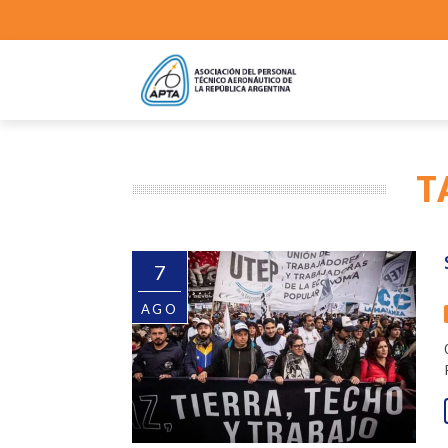
T
7
AGO