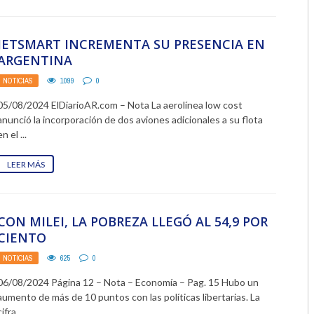
2018
JETSMART INCREMENTA SU PRESENCIA EN
2017
ARGENTINA
2016
NOTICIAS
1099
0
05/08/2024 ElDiarioAR.com – Nota La aerolínea low cost
2015
anunció la incorporación de dos aviones adicionales a su flota
en el ...
2014
LEER MÁS
2013
2012
CON MILEI, LA POBREZA LLEGÓ AL 54,9 POR
2011
CIENTO
2010
NOTICIAS
625
0
06/08/2024 Página 12 – Nota – Economía – Pag. 15 Hubo un
2009
aumento de más de 10 puntos con las políticas libertarias. La
cifra ...