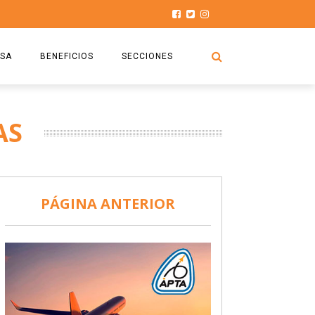
SA
BENEFICIOS
SECCIONES
O.S.P.T.A
NOTICIAS
AS
COMISIÓN
HISTORIAS DE LUCHA
027
CAPACITACIÓN
PRENSA
DOCUMENTOS
SEGURIDAD AÉREA
PÁGINA ANTERIOR
SEGURO DE SEPELIOS
TURISMO Y RECREACIÓN
VIDEOS