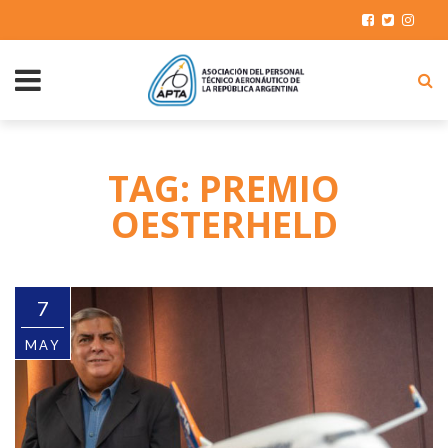
TAG: PREMIO
OESTERHELD
7
MAY