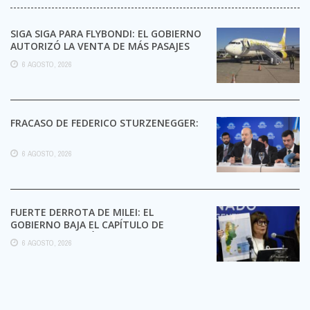
SIGA SIGA PARA FLYBONDI: EL GOBIERNO
AUTORIZÓ LA VENTA DE MÁS PASAJES
6 AGOSTO, 2026
FRACASO DE FEDERICO STURZENEGGER:
6 AGOSTO, 2026
FUERTE DERROTA DE MILEI: EL
GOBIERNO BAJA EL CAPÍTULO DE
EXTRANJERIZACIÓN DE TIERRAS
6 AGOSTO, 2026