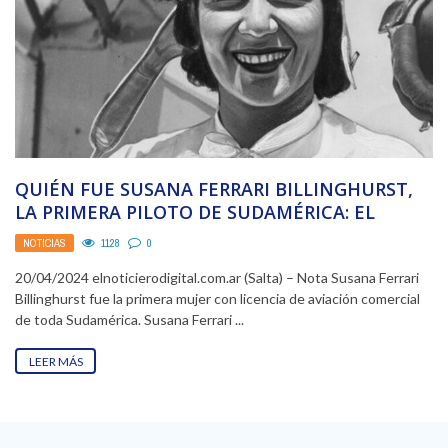
QUIÉN FUE SUSANA FERRARI BILLINGHURST,
LA PRIMERA PILOTO DE SUDAMÉRICA: EL
ATERRIZAJE DE EMERGENCIA QUE ...
NOTICIAS
1128
0
20/04/2024 elnoticierodigital.com.ar (Salta) – Nota Susana Ferrari
Billinghurst fue la primera mujer con licencia de aviación comercial
de toda Sudamérica. Susana Ferrari ...
LEER MÁS