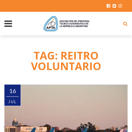
TAG: REITRO
VOLUNTARIO
16
JUL