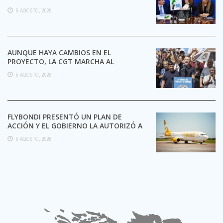
5 AGOSTO, 2026
AUNQUE HAYA CAMBIOS EN EL
PROYECTO, LA CGT MARCHA AL
CONGRESO CONTRA LA LEY DE ...
5 AGOSTO, 2026
FLYBONDI PRESENTÓ UN PLAN DE
ACCIÓN Y EL GOBIERNO LA AUTORIZÓ A
SEGUIR OPERANDO
5 AGOSTO, 2026