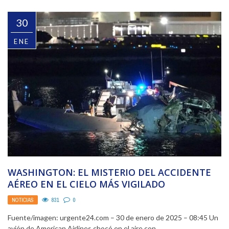
30
ENE
WASHINGTON: EL MISTERIO DEL ACCIDENTE
AÉREO EN EL CIELO MÁS VIGILADO
NOTICIAS
831
0
Fuente/imagen: urgente24.com – 30 de enero de 2025 – 08:45 Un
avión de American Airlines chocó en el aire con ...