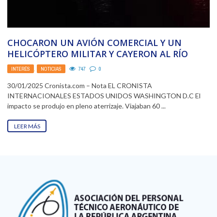
CHOCARON UN AVIÓN COMERCIAL Y UN
HELICÓPTERO MILITAR Y CAYERON AL RÍO
POTOMAC: BUSCAN A ...
INTERÉS
,
NOTICIAS
747
0
30/01/2025 Cronista.com – Nota EL CRONISTA
INTERNACIONALES ESTADOS UNIDOS WASHINGTON D.C El
impacto se produjo en pleno aterrizaje. Viajaban 60 ...
LEER MÁS