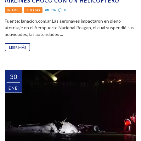
AIRLINES CHOCÓ CON UN HELICÓPTERO
MILITAR Y SE ESTRELLÓ ...
INTERÉS
,
NOTICIAS
924
0
Fuente: lanacion.com.ar Las aeronaves impactaron en pleno
aterrizaje en el Aeropuerto Nacional Reagan, el cual suspendió sus
actividades; las autoridades ...
LEER MÁS
30
ENE