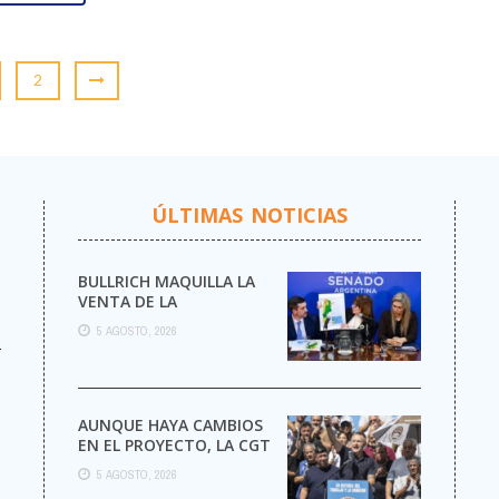
2
ÚLTIMAS NOTICIAS
BULLRICH MAQUILLA LA
VENTA DE LA
ARGENTINA
5 AGOSTO, 2026
r
AUNQUE HAYA CAMBIOS
EN EL PROYECTO, LA CGT
MARCHA AL CONGRESO
5 AGOSTO, 2026
CONTRA LA LEY DE ...