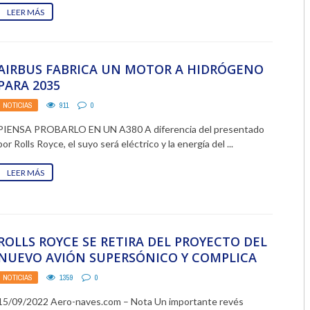
LEER MÁS
AIRBUS FABRICA UN MOTOR A HIDRÓGENO
PARA 2035
NOTICIAS
911
0
PIENSA PROBARLO EN UN A380 A diferencia del presentado
por Rolls Royce, el suyo será eléctrico y la energía del ...
LEER MÁS
ROLLS ROYCE SE RETIRA DEL PROYECTO DEL
NUEVO AVIÓN SUPERSÓNICO Y COMPLICA
A BOOM SUPERSONIC
NOTICIAS
1359
0
15/09/2022 Aero-naves.com – Nota Un importante revés