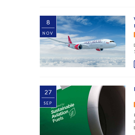
8
NOV
27
SEP