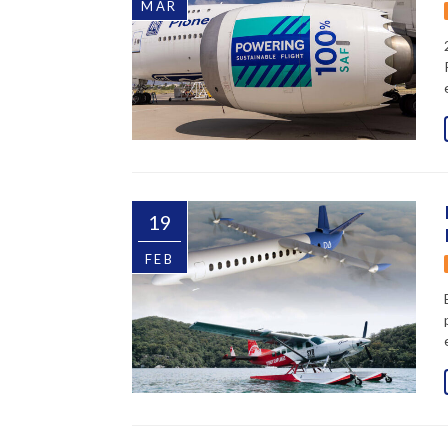
MAR
19
FEB