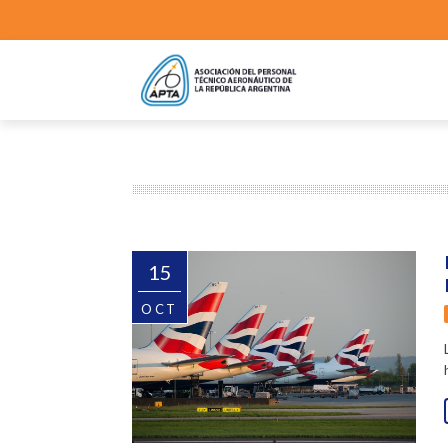
15
OCT