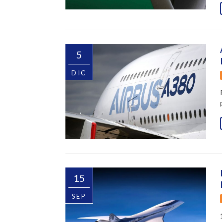
5
DIC
15
SEP