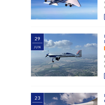
29
JUN
23