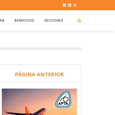
SA
BENEFICIOS
SECCIONES
O.S.P.T.A
NOTICIAS
COMISIÓN
HISTORIAS DE LUCHA
027
CAPACITACIÓN
PRENSA
DOCUMENTOS
SEGURIDAD AÉREA
PÁGINA ANTERIOR
SEGURO DE SEPELIOS
TURISMO Y RECREACIÓN
VIDEOS