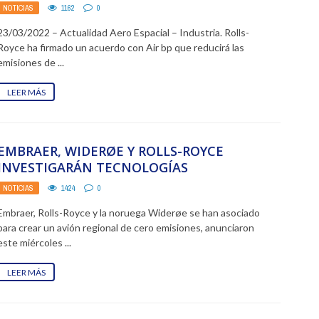
CON AIR BP PARA PRUEBAS DE ...
NOTICIAS
1162
0
23/03/2022 – Actualidad Aero Espacial – Industria. Rolls-
Royce ha firmado un acuerdo con Air bp que reducirá las
emisiones de ...
LEER MÁS
EMBRAER, WIDERØE Y ROLLS-ROYCE
INVESTIGARÁN TECNOLOGÍAS
INNOVADORAS PARA AVIONES REGIONALES
NOTICIAS
1424
0
SOSTENIBLES
Embraer, Rolls-Royce y la noruega Widerøe se han asociado
para crear un avión regional de cero emisiones, anunciaron
este miércoles ...
LEER MÁS