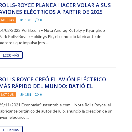
ROLLS-ROYCE PLANEA HACER VOLAR A SUS
AVIONES ELÉCTRICOS A PARTIR DE 2025
NOTICIAS
1633
0
14/02/2022 Perfil.com – Nota Anurag Kotoky y Kyunghee
Park Rolls-Royce Holdings Plc, el conocido fabricante de
motores que impulsa jets ...
LEER MÁS
ROLLS ROYCE CREÓ EL AVIÓN ELÉCTRICO
MÁS RÁPIDO DEL MUNDO: BATIÓ EL
RÉCORD
NOTICIAS
1381
0
25/11/2021 EconomiaSustentable.com – Nota Rolls Royce, el
fabricante británico de autos de lujo, anunció la creación de un
avión eléctrico ...
LEER MÁS