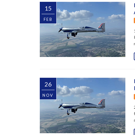
15
FEB
26
NOV