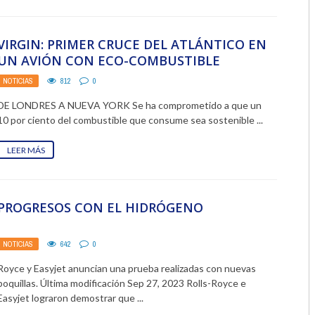
2018
VIRGIN: PRIMER CRUCE DEL ATLÁNTICO EN
2017
UN AVIÓN CON ECO-COMBUSTIBLE
2016
NOTICIAS
812
0
DE LONDRES A NUEVA YORK Se ha comprometido a que un
2015
10 por ciento del combustible que consume sea sostenible ...
2014
LEER MÁS
2013
2012
PROGRESOS CON EL HIDRÓGENO
2011
NOTICIAS
642
0
2010
Royce y Easyjet anuncian una prueba realizadas con nuevas
boquillas. Última modificación Sep 27, 2023 Rolls-Royce e
2009
Easyjet lograron demostrar que ...