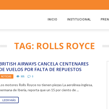
INICIO
INSTITUCIONAL
PREN
QUIENES SOMOS
2026
TAG: ROLLS ROYCE
ESTATUTO
2025
COMISIÓN DIRECTIVA 2023-2
2024
BRITISH AIRWAYS CANCELA CENTENARES
RICARDO CIRIELLI
2023
DE VUELOS POR FALTA DE REPUESTOS
NOTICIAS
905
0
2022
Los motores Rolls Royce no tienen piezas La aerolínea inglesa,
2021
hermana de Iberia, reporta que un 15 por ciento de ...
2020
LEER MÁS
2019