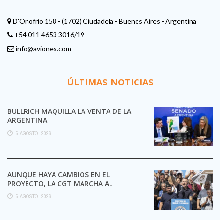
D'Onofrio 158 - (1702) Ciudadela - Buenos Aires - Argentina
+54 011 4653 3016/19
info@aviones.com
ÚLTIMAS NOTICIAS
BULLRICH MAQUILLA LA VENTA DE LA
ARGENTINA
5 AGOSTO, 2026
AUNQUE HAYA CAMBIOS EN EL
PROYECTO, LA CGT MARCHA AL
CONGRESO CONTRA LA LEY DE ...
5 AGOSTO, 2026