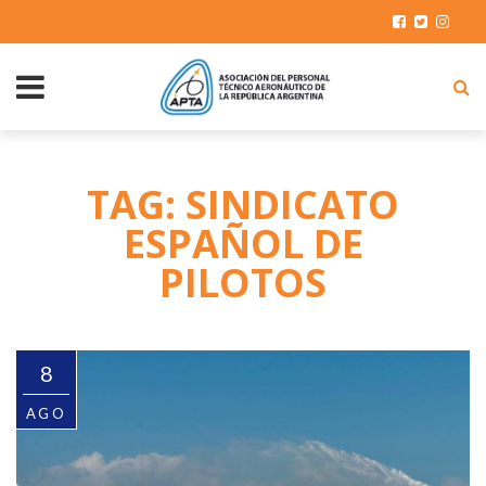
TAG: SINDICATO
ESPAÑOL DE
PILOTOS
8
AGO