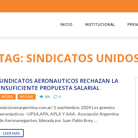
INICIO
INSTITUCIONAL
PREN
QUIENES SOMOS
2026
TAG: SINDICATOS UNIDO
ESTATUTO
2025
COMISIÓN DIRECTIVA 2023-2
2024
SINDICATOS AERONAUTICOS RECHAZAN LA
RICARDO CIRIELLI
2023
INSUFICIENTE PROPUESTA SALARIAL
REALIZADA HOY POR AEROLÍNEAS
INTERÉS
,
NOTICIAS
609
0
2022
ARGENTINAS. NUEVA REUNIÓN EL ...
aviacionenargentina.com.ar/ 2 septiembre, 2024 Los gremios
2021
aeronáuticos –UPSA,APA, APLA Y AAA- Asociación Argentina
de Aeronavegantes, liderada por Juan Pablo Brey, ...
2020
LEER MÁS
2019