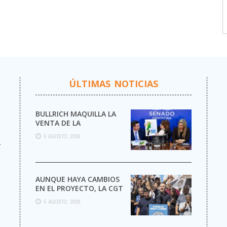
ÚLTIMAS NOTICIAS
BULLRICH MAQUILLA LA
VENTA DE LA
ARGENTINA
5 AGOSTO, 2026
r
AUNQUE HAYA CAMBIOS
EN EL PROYECTO, LA CGT
MARCHA AL CONGRESO
5 AGOSTO, 2026
CONTRA LA LEY DE ...