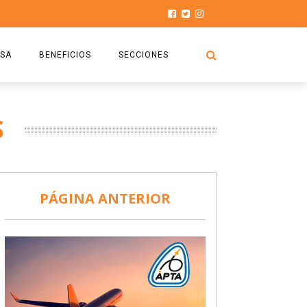
SA
BENEFICIOS
SECCIONES
O.S.P.T.A
NOTICIAS
S
COMISIÓN
HISTORIAS DE LUCHA
027
CAPACITACIÓN
PRENSA
DOCUMENTOS
SEGURIDAD AÉREA
PÁGINA ANTERIOR
SEGURO DE SEPELIOS
TURISMO Y RECREACIÓN
VIDEOS