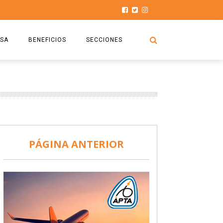
SA
BENEFICIOS
SECCIONES
O.S.P.T.A
NOTICIAS
COMISIÓN
HISTORIAS DE LUCHA
027
CAPACITACIÓN
PRENSA
DOCUMENTOS
SEGURIDAD AÉREA
PÁGINA ANTERIOR
SEGURO DE SEPELIOS
TURISMO Y RECREACIÓN
VIDEOS