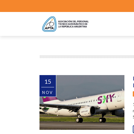
15
NOV