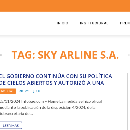
INICIO
INSTITUCIONAL
PREN
QUIENES SOMOS
2026
TAG: SKY ARLINE S.A.
ESTATUTO
2025
COMISIÓN DIRECTIVA 2023-2
2024
EL GOBIERNO CONTINÚA CON SU POLÍTICA
RICARDO CIRIELLI
2023
DE CIELOS ABIERTOS Y AUTORIZÓ A UNA
AEROLÍNEA A ...
NOTICIAS
723
0
2022
15/11/2024 Infobae.com – Home La medida se hizo oficial
2021
mediante la publicación de la disposición 4/2024, de la
Subsecretaría de ...
2020
LEER MÁS
2019