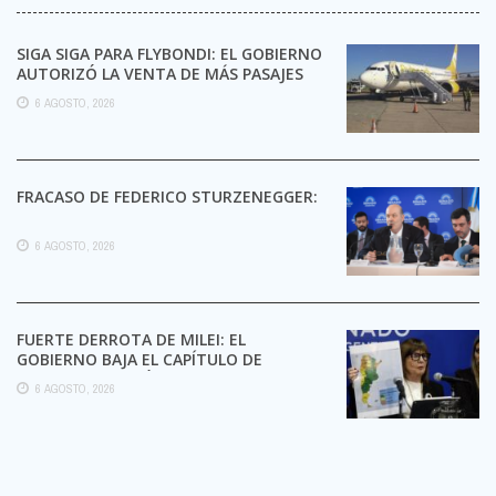
SIGA SIGA PARA FLYBONDI: EL GOBIERNO
AUTORIZÓ LA VENTA DE MÁS PASAJES
6 AGOSTO, 2026
FRACASO DE FEDERICO STURZENEGGER:
6 AGOSTO, 2026
FUERTE DERROTA DE MILEI: EL
GOBIERNO BAJA EL CAPÍTULO DE
EXTRANJERIZACIÓN DE TIERRAS
6 AGOSTO, 2026