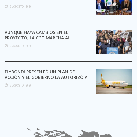
5 AGOSTO, 2026
AUNQUE HAYA CAMBIOS EN EL
PROYECTO, LA CGT MARCHA AL
CONGRESO CONTRA LA LEY DE ...
5 AGOSTO, 2026
FLYBONDI PRESENTÓ UN PLAN DE
ACCIÓN Y EL GOBIERNO LA AUTORIZÓ A
SEGUIR OPERANDO
5 AGOSTO, 2026