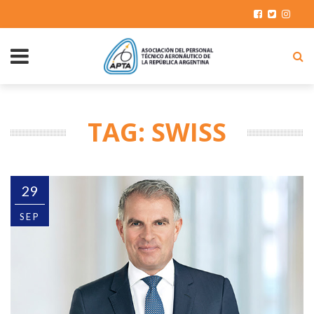
TAG: SWISS
29
SEP