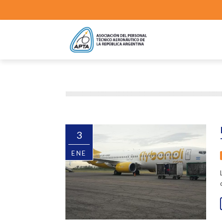
3
ENE