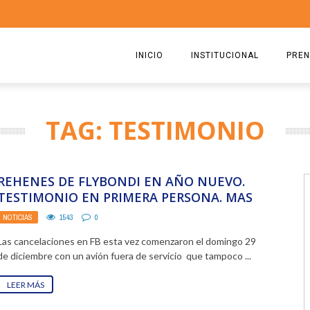
INICIO
INSTITUCIONAL
PREN
QUIENES SOMOS
2026
TAG: TESTIMONIO
ESTATUTO
2025
COMISIÓN DIRECTIVA 2023-2
2024
REHENES DE FLYBONDI EN AÑO NUEVO.
RICARDO CIRIELLI
2023
TESTIMONIO EN PRIMERA PERSONA. MAS
DE 900 PASAJEROS AFECTADOS
NOTICIAS
1543
0
2022
Las cancelaciones en FB esta vez comenzaron el domingo 29
2021
de diciembre con un avión fuera de servicio que tampoco ...
2020
LEER MÁS
2019