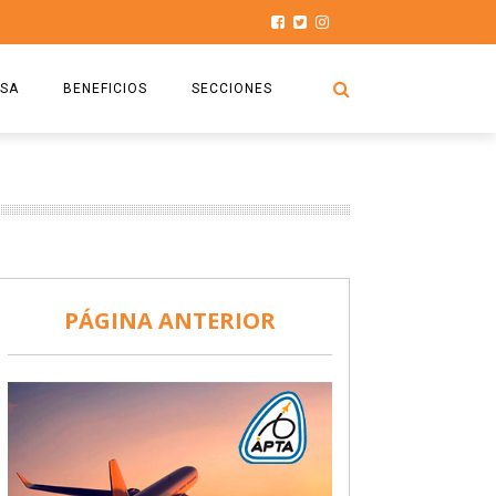
SA
BENEFICIOS
SECCIONES
O.S.P.T.A
NOTICIAS
COMISIÓN
HISTORIAS DE LUCHA
027
CAPACITACIÓN
PRENSA
DOCUMENTOS
SEGURIDAD AÉREA
PÁGINA ANTERIOR
SEGURO DE SEPELIOS
TURISMO Y RECREACIÓN
VIDEOS