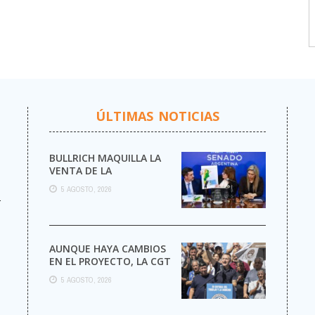
ÚLTIMAS NOTICIAS
BULLRICH MAQUILLA LA
VENTA DE LA
ARGENTINA
5 AGOSTO, 2026
r
AUNQUE HAYA CAMBIOS
EN EL PROYECTO, LA CGT
MARCHA AL CONGRESO
5 AGOSTO, 2026
CONTRA LA LEY DE ...