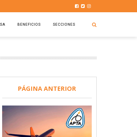
SA
BENEFICIOS
SECCIONES
O.S.P.T.A
NOTICIAS
COMISIÓN
HISTORIAS DE LUCHA
027
CAPACITACIÓN
PRENSA
DOCUMENTOS
SEGURIDAD AÉREA
PÁGINA ANTERIOR
SEGURO DE SEPELIOS
TURISMO Y RECREACIÓN
VIDEOS