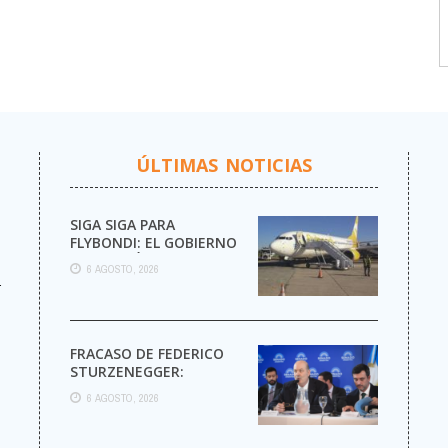
ÚLTIMAS NOTICIAS
SIGA SIGA PARA
FLYBONDI: EL GOBIERNO
AUTORIZÓ LA VENTA DE
6 AGOSTO, 2026
MÁS PASAJES
r
FRACASO DE FEDERICO
STURZENEGGER:
6 AGOSTO, 2026