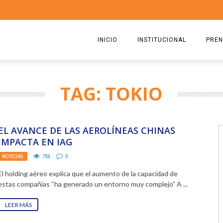
INICIO
INSTITUCIONAL
PREN
QUIENES SOMOS
2026
TAG: TOKIO
ESTATUTO
2025
COMISIÓN DIRECTIVA 2023-2
2024
EL AVANCE DE LAS AEROLÍNEAS CHINAS
RICARDO CIRIELLI
2023
IMPACTA EN IAG
NOTICIAS
789
0
2022
El holding aéreo explica que el aumento de la capacidad de
2021
estas compañías “ha generado un entorno muy complejo” A ...
2020
LEER MÁS
2019