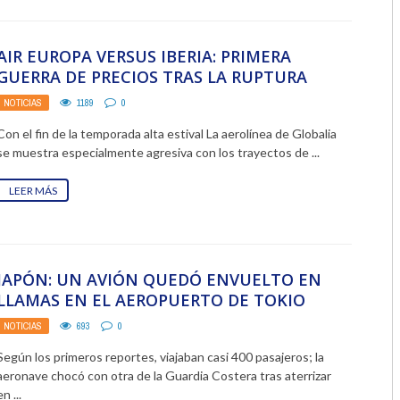
2018
AIR EUROPA VERSUS IBERIA: PRIMERA
2017
GUERRA DE PRECIOS TRAS LA RUPTURA
2016
NOTICIAS
1189
0
Con el fin de la temporada alta estival La aerolínea de Globalia
2015
se muestra especialmente agresiva con los trayectos de ...
2014
LEER MÁS
2013
2012
JAPÓN: UN AVIÓN QUEDÓ ENVUELTO EN
2011
LLAMAS EN EL AEROPUERTO DE TOKIO
2010
NOTICIAS
693
0
Según los primeros reportes, viajaban casi 400 pasajeros; la
2009
aeronave chocó con otra de la Guardia Costera tras aterrizar
en ...