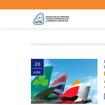
26
ABR