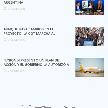
ARGENTINA
5 AGOSTO, 2026
AUNQUE HAYA CAMBIOS EN EL
PROYECTO, LA CGT MARCHA AL
CONGRESO CONTRA LA LEY DE ...
5 AGOSTO, 2026
FLYBONDI PRESENTÓ UN PLAN DE
ACCIÓN Y EL GOBIERNO LA AUTORIZÓ A
SEGUIR OPERANDO
5 AGOSTO, 2026