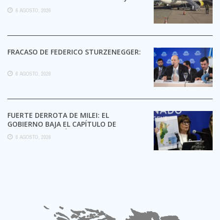
6 AGOSTO, 2026
FRACASO DE FEDERICO STURZENEGGER:
6 AGOSTO, 2026
FUERTE DERROTA DE MILEI: EL
GOBIERNO BAJA EL CAPÍTULO DE
EXTRANJERIZACIÓN DE TIERRAS
6 AGOSTO, 2026