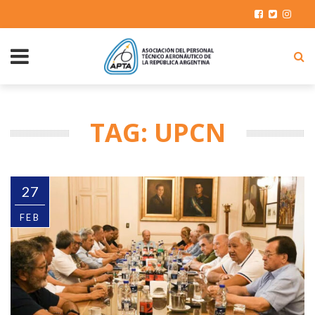
TAG: UPCN
27
FEB