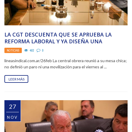
LA CGT DESCUENTA QUE SE APRUEBA LA
REFORMA LABORAL Y YA DISEÑA UNA
ESTRATEGIA PARA ...
NOTICIAS
402
0
lineasindical.com.ar/26feb La central obrera reunió a su mesa chica;
no definió un paro ni una movilización para el viernes al ...
LEER MÁS
27
NOV