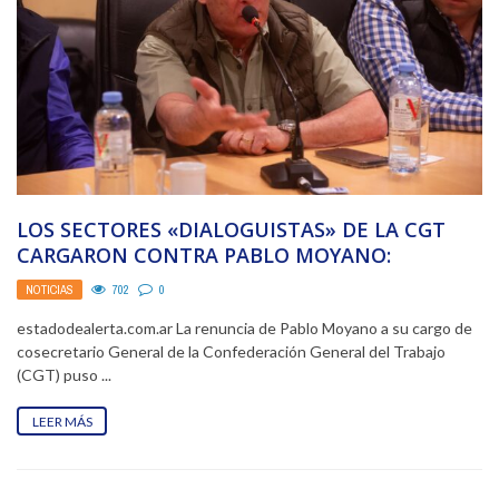
LOS SECTORES «DIALOGUISTAS» DE LA CGT
CARGARON CONTRA PABLO MOYANO:
«PORTADOR DE APELLIDO», «OUTSIDER» Y ...
NOTICIAS
702
0
estadodealerta.com.ar La renuncia de Pablo Moyano a su cargo de
cosecretario General de la Confederación General del Trabajo
(CGT) puso ...
LEER MÁS