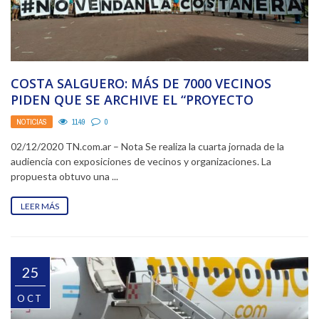
COSTA SALGUERO: MÁS DE 7000 VECINOS
PIDEN QUE SE ARCHIVE EL “PROYECTO
INMOBILIARIO”
NOTICIAS
1149
0
02/12/2020 TN.com.ar – Nota Se realiza la cuarta jornada de la
audiencia con exposiciones de vecinos y organizaciones. La
propuesta obtuvo una ...
LEER MÁS
25
OCT