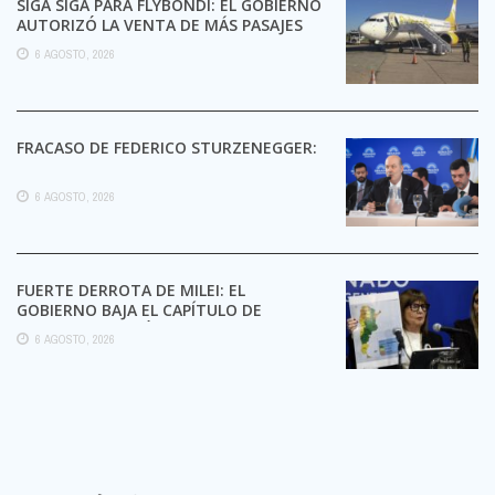
SIGA SIGA PARA FLYBONDI: EL GOBIERNO
AUTORIZÓ LA VENTA DE MÁS PASAJES
6 AGOSTO, 2026
FRACASO DE FEDERICO STURZENEGGER:
6 AGOSTO, 2026
FUERTE DERROTA DE MILEI: EL
GOBIERNO BAJA EL CAPÍTULO DE
EXTRANJERIZACIÓN DE TIERRAS
6 AGOSTO, 2026