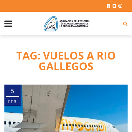
TAG: VUELOS A RIO
GALLEGOS
5
FEB