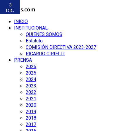
3
Aviones.com
DIC
INICIO
INSTITUCIONAL
QUIENES SOMOS
Estatuto
COMISIÓN DIRECTIVA 2023-2027
RICARDO CIRIELLI
PRENSA
2026
2025
2024
2023
2022
2021
2020
2019
2018
2017
2016