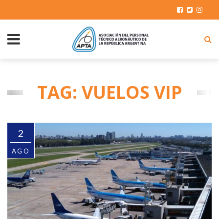
TAG: VUELOS VIP
2
AGO