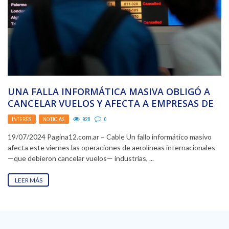
UNA FALLA INFORMÁTICA MASIVA OBLIGÓ A
CANCELAR VUELOS Y AFECTA A EMPRESAS DE
TODO EL ...
INTERÉS
,
NOTICIAS
928
0
19/07/2024 Pagina12.com.ar – Cable Un fallo informático masivo
afecta este viernes las operaciones de aerolíneas internacionales
—que debieron cancelar vuelos— industrias, ...
LEER MÁS