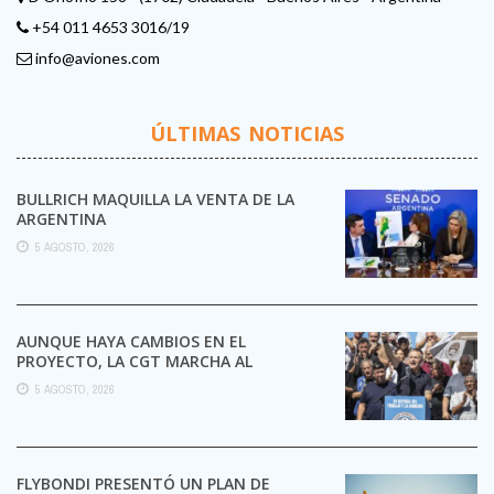
+54 011 4653 3016/19
info@aviones.com
ÚLTIMAS NOTICIAS
BULLRICH MAQUILLA LA VENTA DE LA
ARGENTINA
5 AGOSTO, 2026
AUNQUE HAYA CAMBIOS EN EL
PROYECTO, LA CGT MARCHA AL
CONGRESO CONTRA LA LEY DE ...
5 AGOSTO, 2026
FLYBONDI PRESENTÓ UN PLAN DE