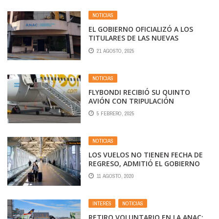
NOTICIAS
EL GOBIERNO OFICIALIZÓ A LOS
TITULARES DE LAS NUEVAS
AGENCIAS DE TRANSPORTE
21 AGOSTO, 2025
NOTICIAS
FLYBONDI RECIBIÓ SU QUINTO
AVIÓN CON TRIPULACIÓN
EXTRANJERA EN MEDIO DE LAS
5 FEBRERO, 2025
QUEJAS POR REPROGRAMACIONES Y
LA MULTA DE KICILLOF
NOTICIAS
LOS VUELOS NO TIENEN FECHA DE
REGRESO, ADMITIÓ EL GOBIERNO
11 AGOSTO, 2020
INTERÉS
,
NOTICIAS
RETIRO VOLUNTARIO EN LA ANAC: