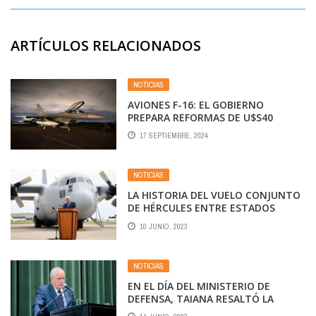
ARTÍCULOS RELACIONADOS
NOTICIAS
AVIONES F-16: EL GOBIERNO
PREPARA REFORMAS DE U$S40
MILLONES EN LA BRIGADA AÉREA VI
17 SEPTIEMBRE, 2024
NOTICIAS
LA HISTORIA DEL VUELO CONJUNTO
DE HÉRCULES ENTRE ESTADOS
UNIDOS Y ARGENTINA QUE REAVIVA
10 JUNIO, 2023
LOS VÍNCULOS ENTRE AMBOS PAÍSES
NOTICIAS
EN EL DÍA DEL MINISTERIO DE
DEFENSA, TAIANA RESALTÓ LA
IMPORTANCIA DE QUE ARGENTINA