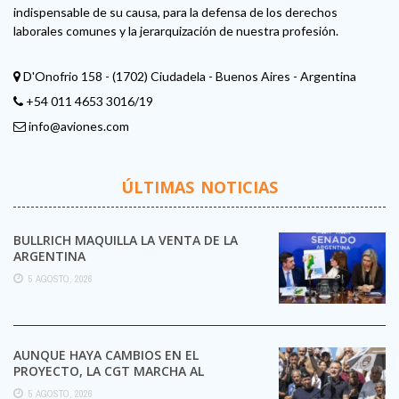
indispensable de su causa, para la defensa de los derechos
laborales comunes y la jerarquización de nuestra profesión.
D'Onofrio 158 - (1702) Ciudadela - Buenos Aires - Argentina
+54 011 4653 3016/19
info@aviones.com
ÚLTIMAS NOTICIAS
BULLRICH MAQUILLA LA VENTA DE LA
ARGENTINA
5 AGOSTO, 2026
AUNQUE HAYA CAMBIOS EN EL
PROYECTO, LA CGT MARCHA AL
CONGRESO CONTRA LA LEY DE ...
5 AGOSTO, 2026