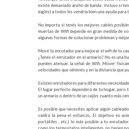
existe demasiado ancho de banda . Incluso si ten
inglés) a todos les vendría bien una ayuda para 
No importa si tenés los mejores cables posibles
muertas de Wifi depende en gran medida de vos
algunas formas de solucionar problemas y mejorar
Mové tu enrutador para mejorar el wifi de tu ca
¿Tenés el enrutador en el armario? No es una bue
pueden atenuar la señal de Wifi. Mover física
velocidades que obtenés y en la distancia que p
Existen enrutadores para diferentes necesidades
El lugar perfecto dependerá de tu hogar, pero 
un armario o dentro de un cajón; cuanto más cen
Es posible que necesites aplicar algún cableado
valdrá la pena el esfuerzo. El objetivo es ace
portátiles , etc.) lo más posible a tu enrutad
como los termostatos inteligentes, no tienen por