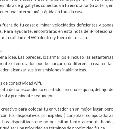
és fibra de gigabytes conectada a tu enrutador («router», en
tener una Internet más rápida en toda la casa.
 fuera de tu casa: eliminar velocidades deficientes y zonas
. Para ayudarte, encontrarás en esta nota de iProfesional
 la calidad del Wifi dentro y fuera de tu casa.
sa
na idea. Las paredes, los armarios e incluso las estanterías
mente el enrutador puede marcar una diferencia real en las
ueden alcanzar sus transmisiones inalámbricas.
 de conectividad wifi.
tratá de no esconder tu enrutador en una esquina, debajo de
tral y prominente sea, mejor.
 creativo para colocar tu enrutador en un mejor lugar, pero
rcar tus dispositivos principales ( consolas, computadoras
or. Los dispositivos que no necesitan tanto ancho de banda,
 qué ser una prioridad en términos de proximidad física.