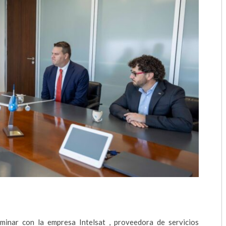
2018
2017
2016
2015
2014
2013
2012
2011
2010
2009
minar con la empresa Intelsat , proveedora de servicios