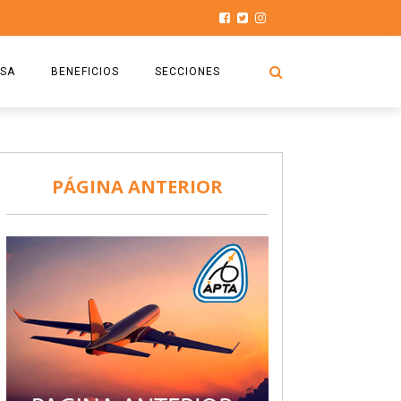
SA
BENEFICIOS
SECCIONES
O.S.P.T.A
NOTICIAS
COMISIÓN
HISTORIAS DE LUCHA
PÁGINA ANTERIOR
027
CAPACITACIÓN
PRENSA
DOCUMENTOS
SEGURIDAD AÉREA
SEGURO DE SEPELIOS
TURISMO Y RECREACIÓN
VIDEOS