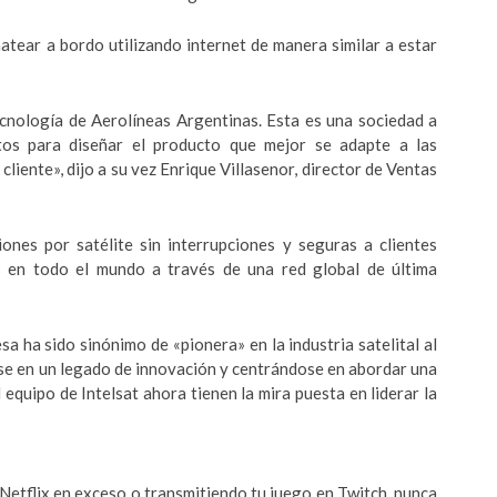
chatear a bordo utilizando internet de manera similar a estar
cnología de Aerolíneas Argentinas. Esta es una sociedad a
tos para diseñar el producto que mejor se adapte a las
cliente», dijo a su vez Enrique Villasenor, director de Ventas
ones por satélite sin interrupciones y seguras a clientes
 en todo el mundo a través de una red global de última
a ha sido sinónimo de «pionera» en la industria satelital al
ose en un legado de innovación y centrándose en abordar una
equipo de Intelsat ahora tienen la mira puesta en liderar la
Netflix en exceso o transmitiendo tu juego en Twitch, nunca