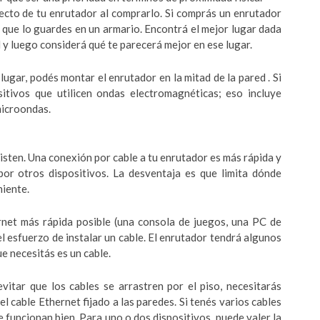
pecto de tu enrutador al comprarlo. Si comprás un enrutador
 que lo guardes en un armario. Encontrá el mejor lugar dada
d y luego considerá qué te parecerá mejor en ese lugar.
 lugar, podés montar el enrutador en la mitad de la pared . Si
sitivos que utilicen ondas electromagnéticas; eso incluye
microondas.
isten. Una conexión por cable a tu enrutador es más rápida y
por otros dispositivos. La desventaja es que limita dónde
niente.
ernet más rápida posible (una consola de juegos, una PC de
el esfuerzo de instalar un cable. El enrutador tendrá algunos
ue necesitás es un cable.
itar que los cables se arrastren por el piso, necesitarás
cable Ethernet fijado a las paredes. Si tenés varios cables
 funcionan bien. Para uno o dos dispositivos, puede valer la