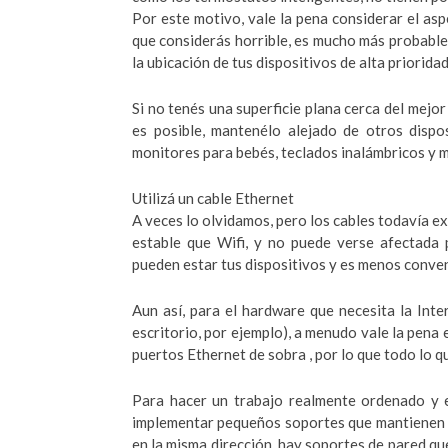
Por este motivo, vale la pena considerar el as
que considerás horrible, es mucho más probable
la ubicación de tus dispositivos de alta priorida
Si no tenés una superficie plana cerca del mejor
es posible, mantenélo alejado de otros dispo
monitores para bebés, teclados inalámbricos y 
Utilizá un cable Ethernet
A veces lo olvidamos, pero los cables todavía ex
estable que Wifi, y no puede verse afectada 
pueden estar tus dispositivos y es menos conve
Aun así, para el hardware que necesita la Int
escritorio, por ejemplo), a menudo vale la pena 
puertos Ethernet de sobra , por lo que todo lo q
Para hacer un trabajo realmente ordenado y ev
implementar pequeños soportes que mantienen el 
en la misma dirección, hay soportes de pared que