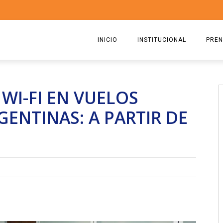
INICIO
INSTITUCIONAL
PREN
QUIENES SOMOS
2026
WI-FI EN VUELOS
ESTATUTO
2025
GENTINAS: A PARTIR DE
COMISIÓN DIRECTIVA 2023-2
2024
RICARDO CIRIELLI
2023
2022
2021
2020
2019