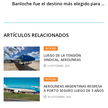
Bariloche fue el destino más elegido para ...
ARTÍCULOS RELACIONADOS
NOTICIAS
LUEGO DE LA TENSIÓN
SINDICAL, AEROLÍNEAS
ARGENTINAS ACORDÓ UNA SUBA
6 SEPTIEMBRE, 2023
SALARIAL DE MÁS DEL 105% PARA
SUS CASI 11 MIL EMPLEADOS Y
TODAVÍA PUEDE SUMAR UN
NOTICIAS
PORCENTAJE MAYOR
AEROLÍNEAS ARGENTINAS REGRESA
A PORTO SEGURO LUEGO DE 5 AÑOS
SIN OPERAR LA RUTA Y ANUNCIA SUS
29 SEPTIEMBRE, 2023
VUELOS DESDE BRASIL PARA EL
INVIERNO 2024