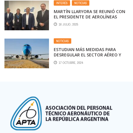
INTERÉS
,
NOTICIAS
MARTÍN LLARYORA SE REUNIÓ CON
EL PRESIDENTE DE AEROLÍNEAS
ARGENTINAS, FABIÁN LOMBARDO
16 JULIO, 2025
NOTICIAS
ESTUDIAN MÁS MEDIDAS PARA
DESREGULAR EL SECTOR AÉREO Y
PONER EN UN PLANO DE IGUALDAD
17 OCTUBRE, 2024
A AEROLÍNEAS ARGENTINAS