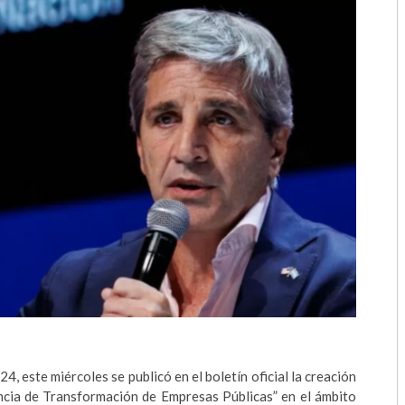
2018
2017
2016
2015
2014
2013
2012
2011
2010
2009
, este miércoles se publicó en el boletín oficial la creación
ncia de Transformación de Empresas Públicas” en el ámbito