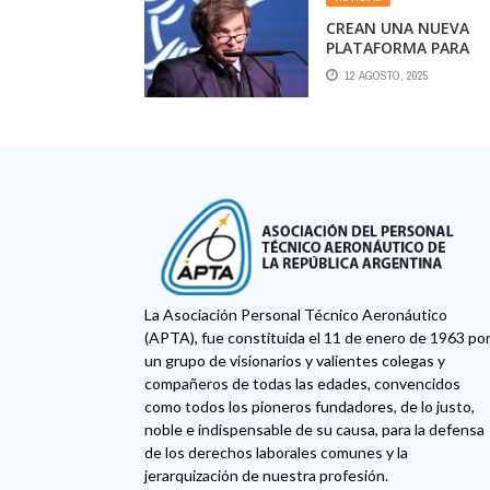
CREAN UNA NUEVA
PLATAFORMA PARA
FACILITAR EL TRÁMIT
12 AGOSTO, 2025
DE PRIVATIZACIÓN DE
LAS EMPRESAS PÚBLI
La Asociación Personal Técnico Aeronáutico
(APTA), fue constituida el 11 de enero de 1963 po
un grupo de visionarios y valientes colegas y
compañeros de todas las edades, convencidos
como todos los pioneros fundadores, de lo justo,
noble e indispensable de su causa, para la defensa
de los derechos laborales comunes y la
jerarquización de nuestra profesión.