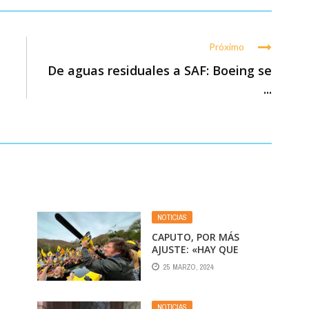
Próximo
De aguas residuales a SAF: Boeing se
...
NOTICIAS
CAPUTO, POR MÁS
AJUSTE: «HAY QUE
PRIVATIZAR LAS
25 MARZO, 2024
EMPRESAS PÚBLICAS»
NOTICIAS