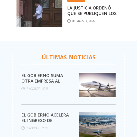
LA JUSTICIA ORDENÓ
QUE SE PUBLIQUEN LOS
E
NÚMEROS DE LA
31 MARZO, 2025
PUBLICIDAD DE
CAS
AEROLÍNEAS
ÚLTIMAS NOTICIAS
EL GOBIERNO SUMA
OTRA EMPRESA AL
NEGOCIO DE LOS VUELOS
7 AGOSTO, 2026
PRIVADOS
r
EL GOBIERNO ACELERA
EL INGRESO DE
AEROLÍNEAS
7 AGOSTO, 2026
EXTRANJERAS CON
MENOS TRÁMITES