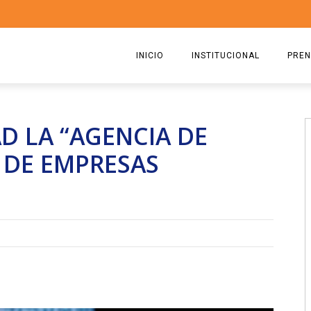
INICIO
INSTITUCIONAL
PREN
QUIENES SOMOS
2026
AD LA “AGENCIA DE
ESTATUTO
2025
DE EMPRESAS
COMISIÓN DIRECTIVA 2023-2
2024
RICARDO CIRIELLI
2023
2022
2021
2020
2019