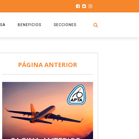
SA
BENEFICIOS
SECCIONES
O.S.P.T.A
NOTICIAS
COMISIÓN
HISTORIAS DE LUCHA
PÁGINA ANTERIOR
027
CAPACITACIÓN
PRENSA
DOCUMENTOS
SEGURIDAD AÉREA
SEGURO DE SEPELIOS
TURISMO Y RECREACIÓN
VIDEOS