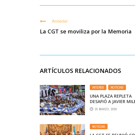
Anterior
La CGT se moviliza por la Memoria
ARTÍCULOS RELACIONADOS
INTERÉS
,
NOTICIAS
UNA PLAZA REPLETA
DESAFIÓ A JAVIER MILE
REAFIRMÓ EL CONSE
25 MARZO, 2026
EN DERECHOS HUMA
NOTICIAS