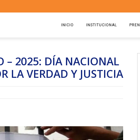
INICIO
INSTITUCIONAL
PREN
QUIENES SOMOS
2026
O – 2025: DÍA NACIONAL
ESTATUTO
2025
R LA VERDAD Y JUSTICIA
COMISIÓN DIRECTIVA 2023-2
2024
RICARDO CIRIELLI
2023
2022
2021
2020
2019