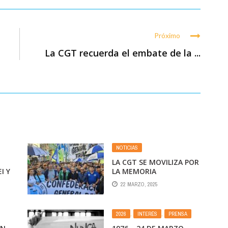
Próximo
La CGT recuerda el embate de la ...
NOTICIAS
LA CGT SE MOVILIZA POR
I Y
LA MEMORIA
NSO
22 MARZO, 2025
NOS
2026
,
INTERÉS
,
PRENSA