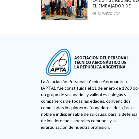
LA CGT SE REUNIÓ C
EL EMBAJADOR DE
ESTADOS UNIDOS PA
23 MARZO, 2024
DISCUTIR LA
«PROTECCIÓN DE LOS
DERECHOS LABORALE
La Asociación Personal Técnico Aeronáutico
(APTA), fue constituida el 11 de enero de 1963 po
un grupo de visionarios y valientes colegas y
compañeros de todas las edades, convencidos
como todos los pioneros fundadores, de lo justo,
noble e indispensable de su causa, para la defensa
de los derechos laborales comunes y la
jerarquización de nuestra profesión.