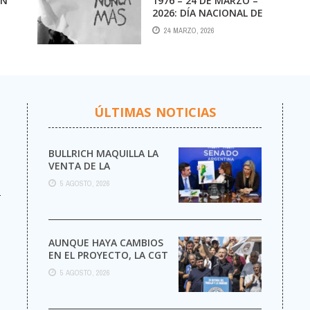
ON
1976 – 24 DE MARZO –
2026: DÍA NACIONAL DE
RA
LA MEMORIA POR LA
24 MARZO, 2026
VERDAD Y JUSTICIA
S»
ÚLTIMAS NOTICIAS
BULLRICH MAQUILLA LA
VENTA DE LA
ARGENTINA
5 AGOSTO, 2026
r
AUNQUE HAYA CAMBIOS
EN EL PROYECTO, LA CGT
MARCHA AL CONGRESO
5 AGOSTO, 2026
CONTRA LA LEY DE ...