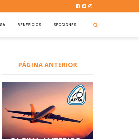
SA
BENEFICIOS
SECCIONES
O.S.P.T.A
NOTICIAS
COMISIÓN
HISTORIAS DE LUCHA
PÁGINA ANTERIOR
027
CAPACITACIÓN
PRENSA
DOCUMENTOS
SEGURIDAD AÉREA
SEGURO DE SEPELIOS
TURISMO Y RECREACIÓN
VIDEOS