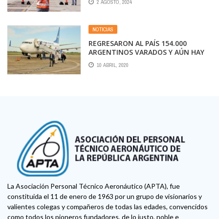
2 AGOSTO, 2024
VOLUNTARIO DE AEROLÍNEAS
ARGENTINAS: 200, 500, 1300 O MÁS?
VERSIONES ENCONTRADAS.
NOTICIAS
REGRESARON AL PAÍS 154.000
ARGENTINOS VARADOS Y AÚN HAY
10.000 QUE ESPERAN PODER VOLVER
10 ABRIL, 2020
La Asociación Personal Técnico Aeronáutico (APTA), fue
constituida el 11 de enero de 1963 por un grupo de visionarios y
valientes colegas y compañeros de todas las edades, convencidos
como todos los pioneros fundadores, de lo justo, noble e