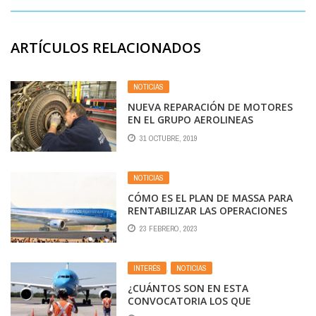
ARTÍCULOS RELACIONADOS
NOTICIAS
NUEVA REPARACIÓN DE MOTORES
EN EL GRUPO AEROLINEAS
ARG/AUSTRAL. LAS TURBINAS POR
31 OCTUBRE, 2019
DENTRO.
NOTICIAS
CÓMO ES EL PLAN DE MASSA PARA
RENTABILIZAR LAS OPERACIONES
DE AEROLÍNEAS ARGENTINAS
23 FEBRERO, 2023
INTERÉS
,
NOTICIAS
¿CUÁNTOS SON EN ESTA
CONVOCATORIA LOS QUE
ACEPTARON EL RETIRO