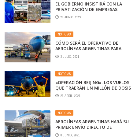
EL GOBIERNO INSISTIRÁ CON LA
PRIVATIZACIÓN DE EMPRESAS
PÚBLICAS
26 JUNIO, 2024
NOTICIAS
CÓMO SERÁ EL OPERATIVO DE
AEROLÍNEAS ARGENTINAS PARA
TRAER LAS NUEVAS VACUNAS DE
3 JULIO, 2021
SINOPHARM
NOTICIAS
«OPERACIÓN BEIJING»: LOS VUELOS
QUE TRAERÁN UN MILLÓN DE DOSIS
DE LA VACUNA SINOPHARM
23 ABRIL, 2021
NOTICIAS
AEROLÍNEAS ARGENTINAS HARÁ SU
PRIMER ENVÍO DIRECTO DE
VACUNAS A PARAGUAY
8 JUNIO, 2021