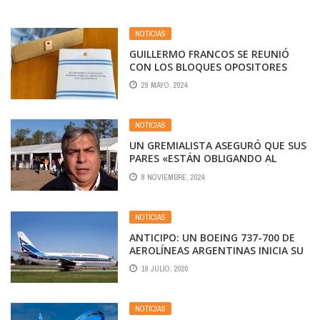
NOTICIAS
GUILLERMO FRANCOS SE REUNIÓ
CON LOS BLOQUES OPOSITORES
PARA AVANZAR EN EL DICTAMEN DE
29 MAYO, 2024
LA LEY ÓMNIBUS
NOTICIAS
UN GREMIALISTA ASEGURÓ QUE SUS
PARES «ESTÁN OBLIGANDO AL
GOBIERNO A CERRAR AEROLÍNEAS
8 NOVIEMBRE, 2024
ARGENTINAS»
NOTICIAS
ANTICIPO: UN BOEING 737-700 DE
AEROLÍNEAS ARGENTINAS INICIA SU
PREPARACIÓN PARA RECIBIR EL
18 JULIO, 2020
ESQUEMA RETRO
NOTICIAS