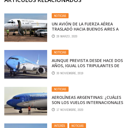
NOTICIAS
UN AVIÓN DE LA FUERZA AÉREA
TRASLADÓ HACIA BUENOS AIRES A
LOS TURISTAS VARADOS EN
28 MARZO, 2020
IGUAZÚ
NOTICIAS
AUNQUE PREVISTA DESDE HACE DOS
AÑOS, IGUAL LOS TRIPULANTES DE
AEROLÍNEAS PROTESTARON POR LA
30 NOVIEMBRE, 2019
SALIDA DE LOS A340
NOTICIAS
AEROLÍNEAS ARGENTINAS: ¿CUÁLES
SON LOS VUELOS INTERNACIONALES
QUE COMIENZAN A OPERAR?
17 NOVIEMBRE, 2020
INTERÉS
,
NOTICIAS