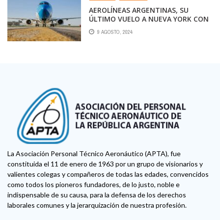
AEROLÍNEAS ARGENTINAS, SU
ÚLTIMO VUELO A NUEVA YORK CON
UN CONTEXTO FAVORABLE EN EL
9 AGOSTO, 2024
MERCADO A EEUU. LA
ESTADÍSTICA ANAC DE LOS ÚLTIMOS
3 MESES LO DEMUESTRA
La Asociación Personal Técnico Aeronáutico (APTA), fue
constituida el 11 de enero de 1963 por un grupo de visionarios y
valientes colegas y compañeros de todas las edades, convencidos
como todos los pioneros fundadores, de lo justo, noble e
indispensable de su causa, para la defensa de los derechos
laborales comunes y la jerarquización de nuestra profesión.