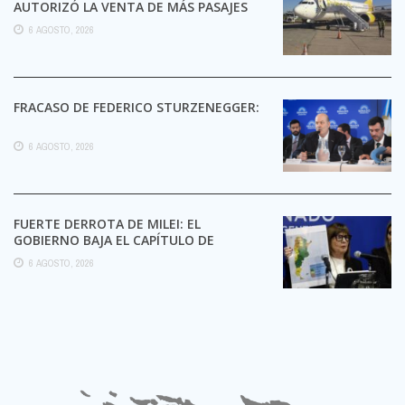
AUTORIZÓ LA VENTA DE MÁS PASAJES
6 AGOSTO, 2026
FRACASO DE FEDERICO STURZENEGGER:
6 AGOSTO, 2026
FUERTE DERROTA DE MILEI: EL
GOBIERNO BAJA EL CAPÍTULO DE
EXTRANJERIZACIÓN DE TIERRAS
6 AGOSTO, 2026