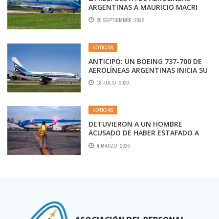
ARGENTINAS A MAURICIO MACRI
20 SEPTIEMBRE, 2022
NOTICIAS
ANTICIPO: UN BOEING 737-700 DE
AEROLÍNEAS ARGENTINAS INICIA SU
PREPARACIÓN PARA RECIBIR EL
18 JULIO, 2020
ESQUEMA RETRO
NOTICIAS
DETUVIERON A UN HOMBRE
ACUSADO DE HABER ESTAFADO A
AEROLÍNEAS ARGENTINAS POR CASI
4 MARZO, 2026
MEDIO MILLÓN DE DÓLARES